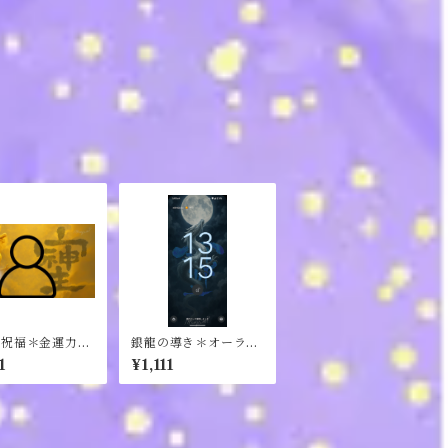
の祝福＊金運力ア
銀龍の導き＊オーラ力
OOMスマホ・P
アップ待ち受け
1
¥1,111
セット※PCデ
トップにも