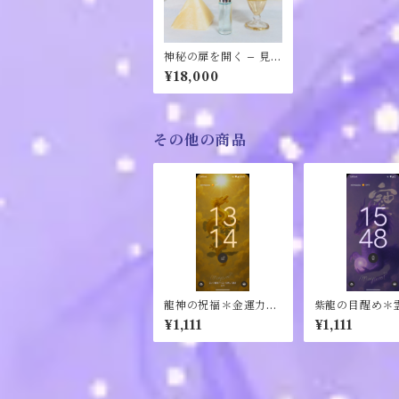
神秘の扉を開く – 見え
ない世界と繋がる聖な
¥18,000
る香油 10ml
その他の商品
龍神の祝福＊金運力ア
紫龍の目醒め＊
ップ待ち受け
アップ待ち受け
¥1,111
¥1,111