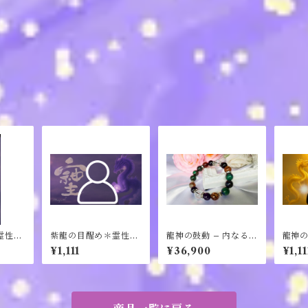
霊性力
紫龍の目醒め＊霊性力
龍神の鼓動 – 内なる力
龍神
アップZOOMスマ
を呼び覚ます祈りのブ
ップZ
¥1,111
¥36,900
¥1,11
ホ・PC背景セット※
レスレット【ドラゴン
C背景
PCデスクトップにも
アゲートの氣活力】
スク