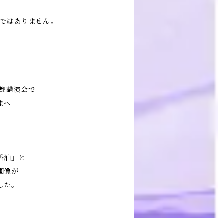
のではありません。
京都講演会で
まへ
香油」と
画像が
した。