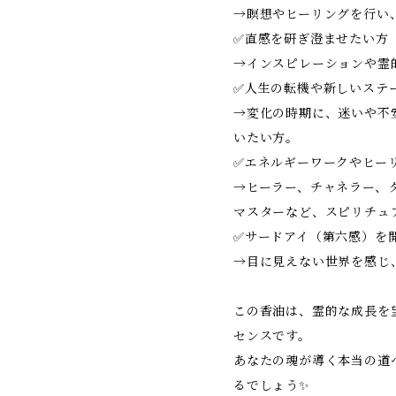
→瞑想やヒーリングを行い
✅直感を研ぎ澄ませたい方
→インスピレーションや霊
✅人生の転機や新しいステ
→変化の時期に、迷いや不
いたい方。
✅エネルギーワークやヒー
→ヒーラー、チャネラー、
マスターなど、スピリチュ
✅サードアイ（第六感）を
→目に見えない世界を感じ
この香油は、霊的な成長を
センスです。
あなたの魂が導く本当の道
るでしょう✨