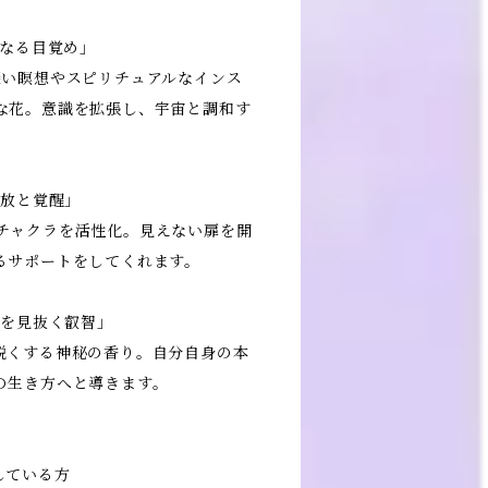
聖なる目覚め」
深い瞑想やスピリチュアルなインス
な花。意識を拡張し、宇宙と調和す
解放と覚醒」
チャクラを活性化。見えない扉を開
るサポートをしてくれます。
実を見抜く叡智」
鋭くする神秘の香り。自分自身の本
の生き方へと導きます。
している方