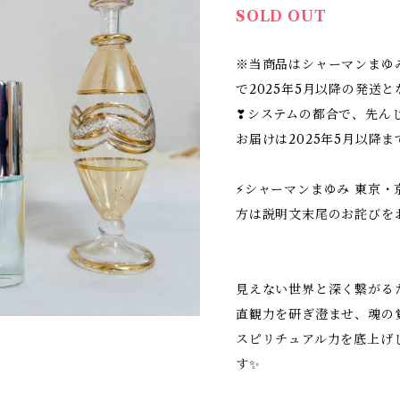
SOLD OUT
※当商品はシャーマンまゆ
で2025年5月以降の発送
❣システムの都合で、先ん
お届けは2025年5月以降
⚡シャーマンまゆみ 東京
方は説明文末尾のお詫びを
見えない世界と深く繋がる
直観力を研ぎ澄ませ、魂の
スピリチュアル力を底上げ
す✨